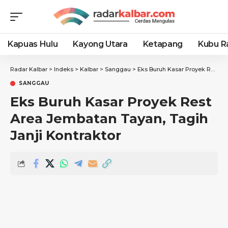
Kapuas Hulu
Kayong Utara
Ketapang
Kubu R
Radar Kalbar
>
Indeks
>
Kalbar
>
Sanggau
>
Eks Buruh Kasar Proyek Rest Area Jembatan Tayan, Tagih Janji Kontraktor
SANGGAU
Eks Buruh Kasar Proyek Rest
Area Jembatan Tayan, Tagih
Janji Kontraktor