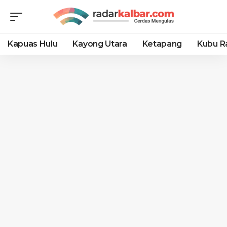
Kapuas Hulu
Kayong Utara
Ketapang
Kubu R