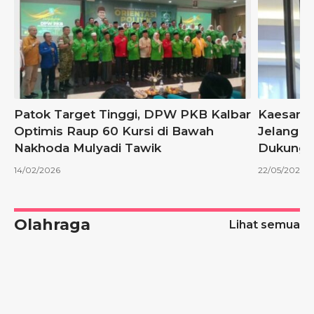
Patok Target Tinggi, DPW PKB Kalbar
Kaesang 
”
Optimis Raup 60 Kursi di Bawah
Jelang P
Nakhoda Mulyadi Tawik
Dukungan
14/02/2026
22/05/2025
Olahraga
Lihat semua