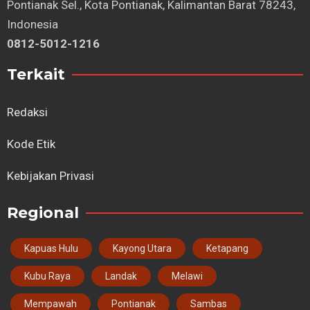
Pontianak Sel., Kota Pontianak, Kalimantan Barat 78243,
Indonesia
0812-5012-1216
Terkait
Redaksi
Kode Etik
Kebijakan Privasi
Regional
Kapuas Hulu
Kayong Utara
Ketapang
Kubu Raya
Landak
Melawi
Mempawah
Pontianak
Sambas