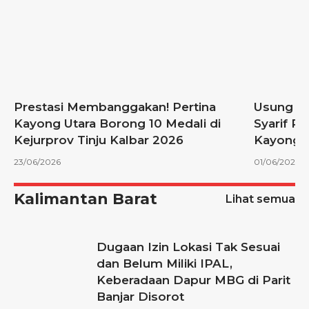
7
Prestasi Membanggakan! Pertina
Usung “K
Kayong Utara Borong 10 Medali di
Syarif R
Kejurprov Tinju Kalbar 2026
Kayong U
23/06/2026
01/06/2026
Kalimantan Barat
Lihat semua
Dugaan Izin Lokasi Tak Sesuai
dan Belum Miliki IPAL,
Keberadaan Dapur MBG di Parit
Banjar Disorot