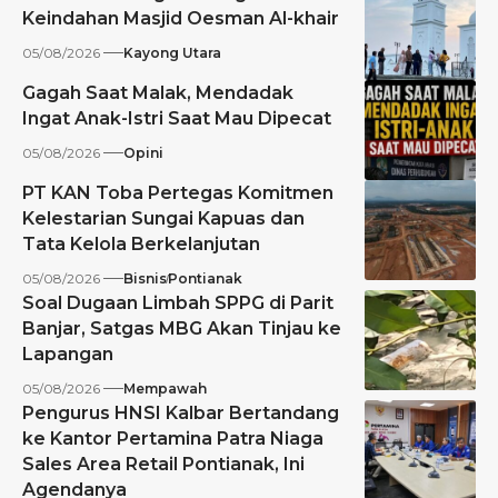
Keindahan Masjid Oesman Al-khair
05/08/2026
Kayong Utara
Gagah Saat Malak, Mendadak
Ingat Anak-Istri Saat Mau Dipecat
05/08/2026
Opini
PT KAN Toba Pertegas Komitmen
Kelestarian Sungai Kapuas dan
Tata Kelola Berkelanjutan
05/08/2026
Bisnis
Pontianak
Soal Dugaan Limbah SPPG di Parit
Banjar, Satgas MBG Akan Tinjau ke
Lapangan
05/08/2026
Mempawah
Pengurus HNSI Kalbar Bertandang
ke Kantor Pertamina Patra Niaga
Sales Area Retail Pontianak, Ini
Agendanya