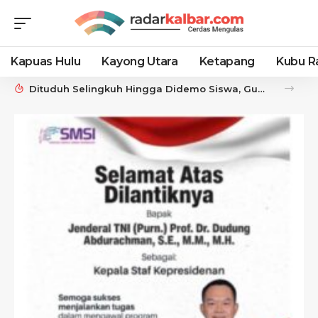
Kapuas Hulu
Kayong Utara
Ketapang
Kubu R
Dituduh Selingkuh Hingga Didemo Siswa, Guru SMKN 1 Mempawah Angkat Bicarakan Bantahan dan Siapkan Langkah Hukum