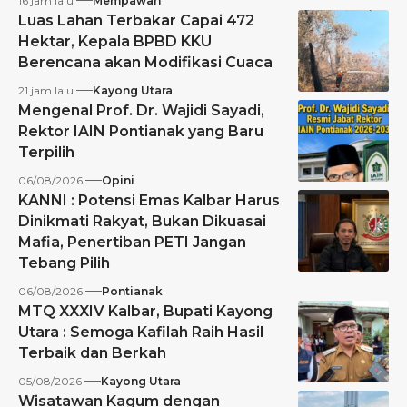
16 jam lalu
Mempawah
Luas Lahan Terbakar Capai 472
Hektar, Kepala BPBD KKU
Berencana akan Modifikasi Cuaca
21 jam lalu
Kayong Utara
Mengenal Prof. Dr. Wajidi Sayadi,
Rektor IAIN Pontianak yang Baru
Terpilih
06/08/2026
Opini
KANNI : Potensi Emas Kalbar Harus
Dinikmati Rakyat, Bukan Dikuasai
Mafia, Penertiban PETI Jangan
Tebang Pilih
06/08/2026
Pontianak
MTQ XXXIV Kalbar, Bupati Kayong
Utara : Semoga Kafilah Raih Hasil
Terbaik dan Berkah
05/08/2026
Kayong Utara
Wisatawan Kagum dengan