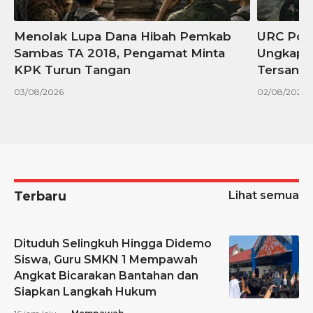
0
Menolak Lupa Dana Hibah Pemkab
URC Polr
Sambas TA 2018, Pengamat Minta
Ungkap K
KPK Turun Tangan
Tersangk
03/08/2026
02/08/2026
Terbaru
Lihat semua
Dituduh Selingkuh Hingga Didemo
Siswa, Guru SMKN 1 Mempawah
Angkat Bicarakan Bantahan dan
Siapkan Langkah Hukum