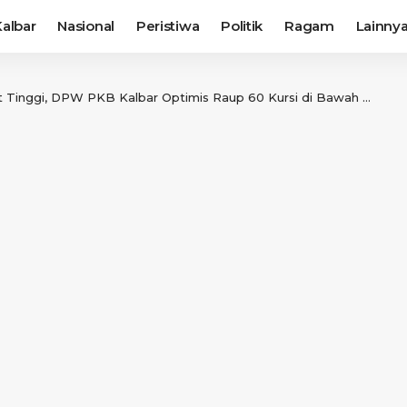
albar
Nasional
Peristiwa
Politik
Ragam
Lainny
ggi, DPW PKB Kalbar Optimis Raup 60 Kursi di Bawah Nakhoda Mulyadi Tawik