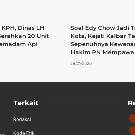
 KPH, Dinas LH
Soal Edy Chow Jadi 
Serahkan 20 Unit
Kota, Kejati Kalbar 
Pemadam Api
Sepenuhnya Kewena
Hakim PN Mempawa
28/07/2026
Terkait
R
Redaksi
Kode Etik