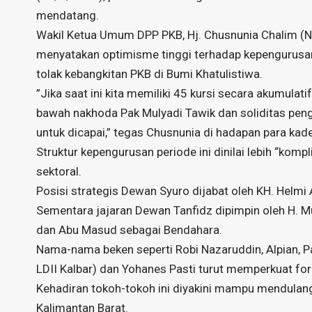
mendatang.
​Wakil Ketua Umum DPP PKB, Hj. Chusnunia Chalim (
menyatakan optimisme tinggi terhadap kepengurusan 
tolak kebangkitan PKB di Bumi Khatulistiwa.
​”Jika saat ini kita memiliki 45 kursi secara akumulati
bawah nakhoda Pak Mulyadi Tawik dan soliditas pengu
untuk dicapai,” tegas Chusnunia di hadapan para kade
​Struktur kepengurusan periode ini dinilai lebih “kom
sektoral.
Posisi strategis Dewan Syuro dijabat oleh KH. Helmi
Sementara jajaran Dewan Tanfidz dipimpin oleh H. Mul
dan Abu Masud sebagai Bendahara.
​Nama-nama beken seperti Robi Nazaruddin, Alpian, P
LDII Kalbar) dan Yohanes Pasti turut memperkuat fo
Kehadiran tokoh-tokoh ini diyakini mampu mendulang 
Kalimantan Barat.