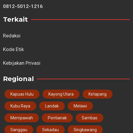
0812-5012-1216
Terkait
Redaksi
Kode Etik
Kebijakan Privasi
Regional
Kapuas Hulu
Kayong Utara
Ketapang
Kubu Raya
Landak
Melawi
Mempawah
Pontianak
Sambas
Sanggau
Sekadau
Singkawang