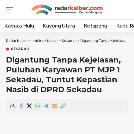
Kapuas Hulu
Kayong Utara
Ketapang
Kubu R
Radar Kalbar
>
Indeks
>
Kalbar
>
Sekadau
>
Digantung Tanpa Kejelasan, Puluhan Karyawan PT MJP 1 Sekadau, Tuntut Kepastian Nasib di DPRD Sekadau
SEKADAU
Digantung Tanpa Kejelasan,
Puluhan Karyawan PT MJP 1
Sekadau, Tuntut Kepastian
Nasib di DPRD Sekadau