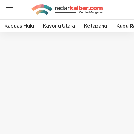
Kapuas Hulu
Kayong Utara
Ketapang
Kubu R