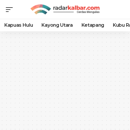
Kapuas Hulu
Kayong Utara
Ketapang
Kubu R