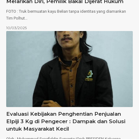
Melarikan Diri, Pemilik Bakal Dijerat Hukum
FOTO : Truk bermuatan kayu Belian tanpa identitas yang diamankan
Tim Polhut…
10/03/2025
Evaluasi Kebijakan Penghentian Penjualan
Elpiji 3 Kg di Pengecer : Dampak dan Solusi
untuk Masyarakat Kecil
Oleh : Muhammad Syaefiddin Suryanto/Opik PRESIDEN Keluarga