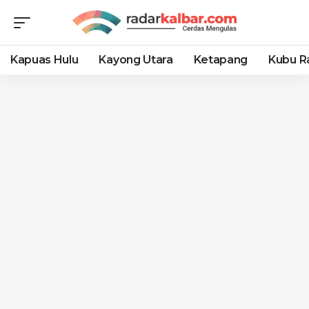
Kapuas Hulu
Kayong Utara
Ketapang
Kubu R