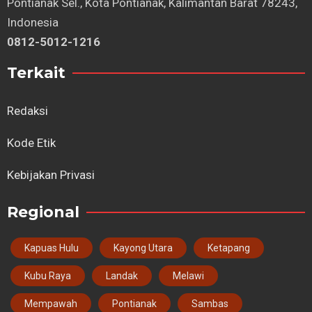
Pontianak Sel., Kota Pontianak, Kalimantan Barat 78243,
Indonesia
0812-5012-1216
Terkait
Redaksi
Kode Etik
Kebijakan Privasi
Regional
Kapuas Hulu
Kayong Utara
Ketapang
Kubu Raya
Landak
Melawi
Mempawah
Pontianak
Sambas