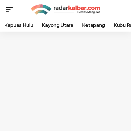
Kapuas Hulu
Kayong Utara
Ketapang
Kubu R