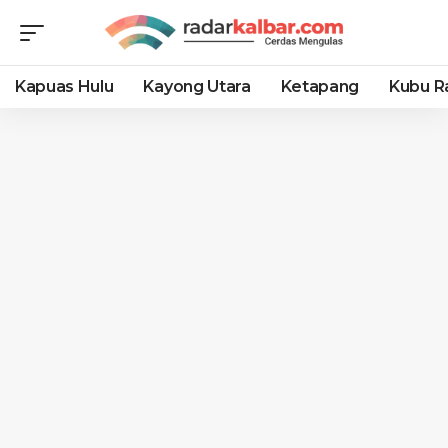
Kapuas Hulu
Kayong Utara
Ketapang
Kubu R