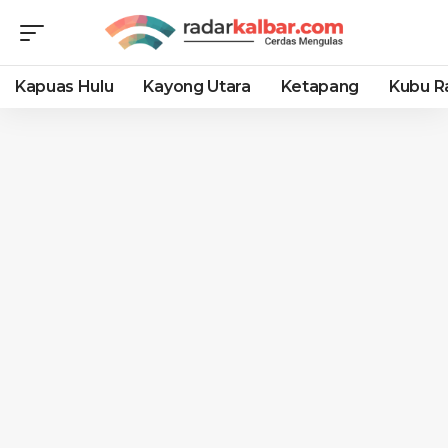
Kapuas Hulu
Kayong Utara
Ketapang
Kubu R