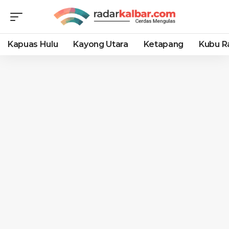
Kapuas Hulu
Kayong Utara
Ketapang
Kubu R