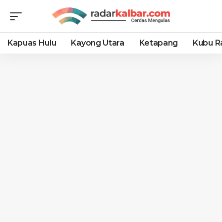
Kapuas Hulu
Kayong Utara
Ketapang
Kubu R