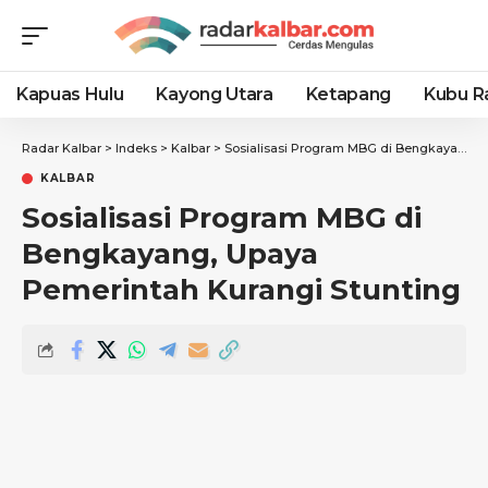
Kapuas Hulu
Kayong Utara
Ketapang
Kubu R
Radar Kalbar
>
Indeks
>
Kalbar
>
Sosialisasi Program MBG di Bengkayang, Upaya Pemerintah Kurangi Stunting
KALBAR
Sosialisasi Program MBG di
Bengkayang, Upaya
Pemerintah Kurangi Stunting