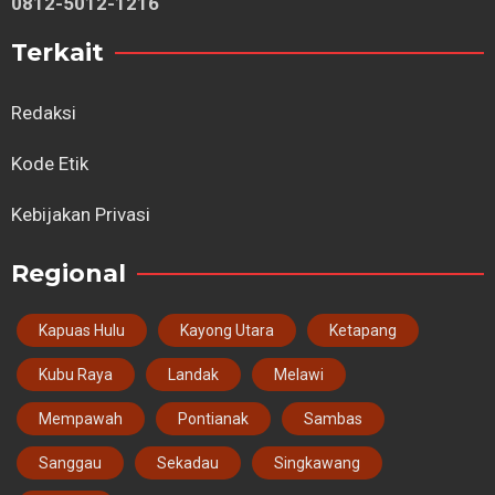
0812-5012-1216
Terkait
Redaksi
Kode Etik
Kebijakan Privasi
Regional
Kapuas Hulu
Kayong Utara
Ketapang
Kubu Raya
Landak
Melawi
Mempawah
Pontianak
Sambas
Sanggau
Sekadau
Singkawang