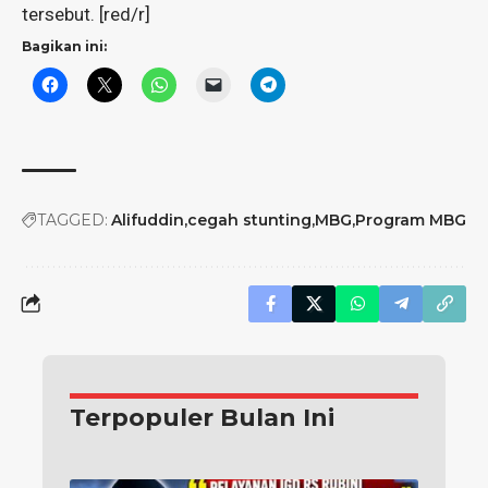
tersebut. [red/r]
Bagikan ini:
TAGGED:
Alifuddin
cegah stunting
MBG
Program MBG
Terpopuler Bulan Ini