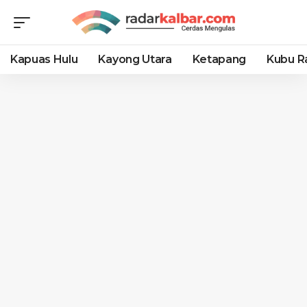
Kapuas Hulu
Kayong Utara
Ketapang
Kubu R