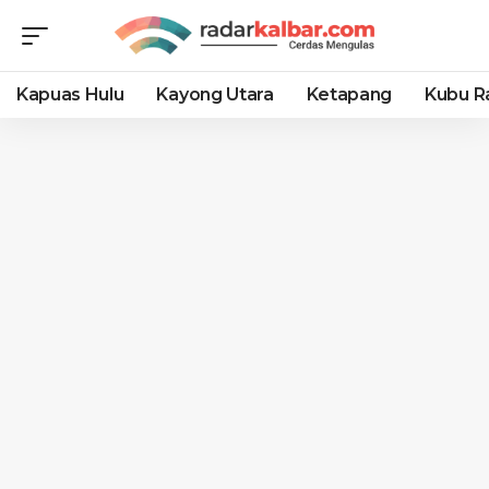
Kapuas Hulu
Kayong Utara
Ketapang
Kubu R