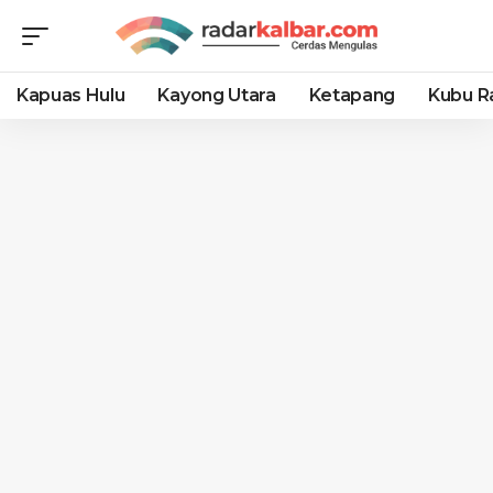
Kapuas Hulu
Kayong Utara
Ketapang
Kubu R