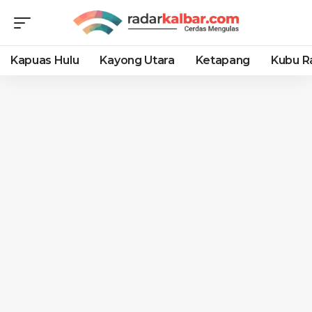
Kapuas Hulu
Kayong Utara
Ketapang
Kubu R