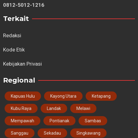
0812-5012-1216
Terkait
Redaksi
Kode Etik
Kebijakan Privasi
Regional
Kapuas Hulu
Kayong Utara
Ketapang
Kubu Raya
Landak
Melawi
Mempawah
Pontianak
Sambas
Sanggau
Sekadau
Singkawang