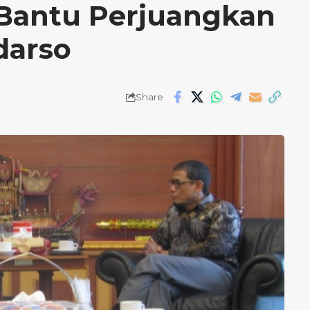
p Bantu Perjuangkan
darso
Share