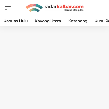
Kapuas Hulu
Kayong Utara
Ketapang
Kubu R