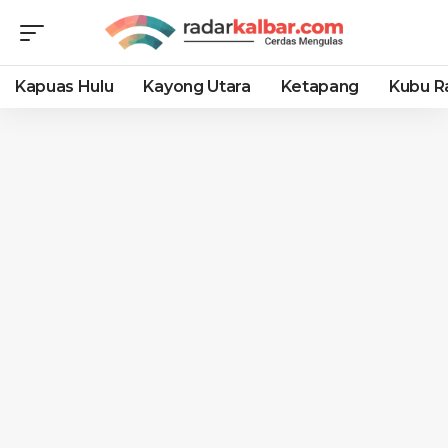
Kapuas Hulu
Kayong Utara
Ketapang
Kubu R