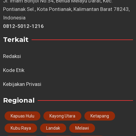
⁠Jl. Imam Bonjol No.54, Benua Melayu Darat, Kec.
Pontianak Sel., Kota Pontianak, Kalimantan Barat 78243,
Indonesia
0812-5012-1216
Terkait
Redaksi
Kode Etik
Kebijakan Privasi
Regional
Kapuas Hulu
Kayong Utara
Ketapang
Kubu Raya
Landak
Melawi