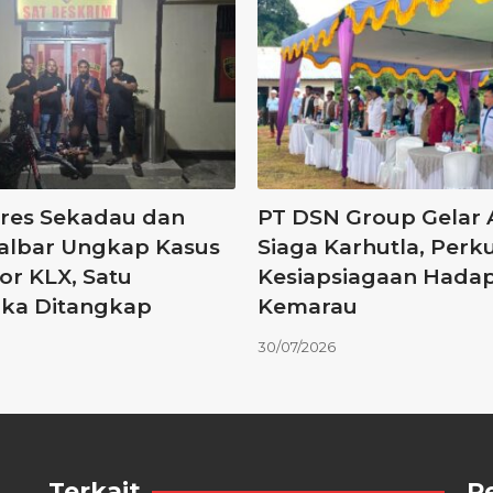
res Sekadau dan
PT DSN Group Gelar 
albar Ungkap Kasus
Siaga Karhutla, Perk
r KLX, Satu
Kesiapsiagaan Hada
ka Ditangkap
Kemarau
30/07/2026
Terkait
R