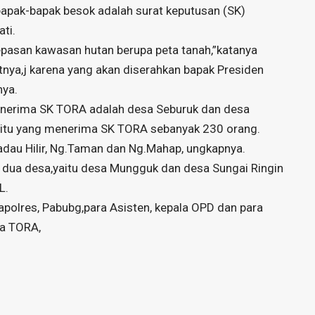
 bapak-bapak besok adalah surat keputusan (SK)
ti.
lepasan kawasan hutan berupa peta tanah,”katanya
tnya,j karena yang akan diserahkan bapak Presiden
nya.
menerima SK TORA adalah desa Seburuk dan desa
 itu yang menerima SK TORA sebanyak 230 orang.
adau Hilir, Ng.Taman dan Ng.Mahap, ungkapnya.
i dua desa,yaitu desa Mungguk dan desa Sungai Ringin
L.
Kapolres, Pabubg,para Asisten, kepala OPD dan para
ma TORA,