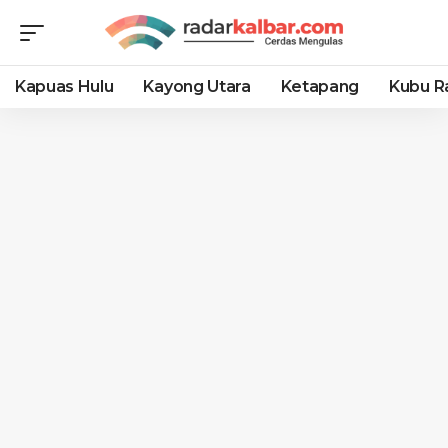
Kapuas Hulu
Kayong Utara
Ketapang
Kubu R