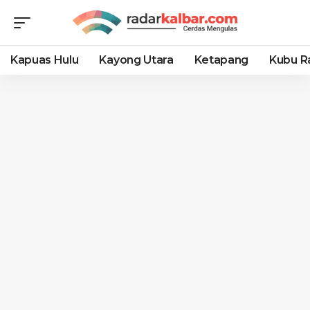
Kapuas Hulu
Kayong Utara
Ketapang
Kubu R