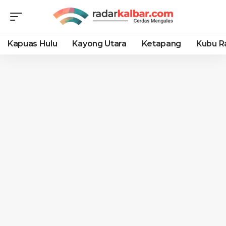
Kapuas Hulu
Kayong Utara
Ketapang
Kubu R