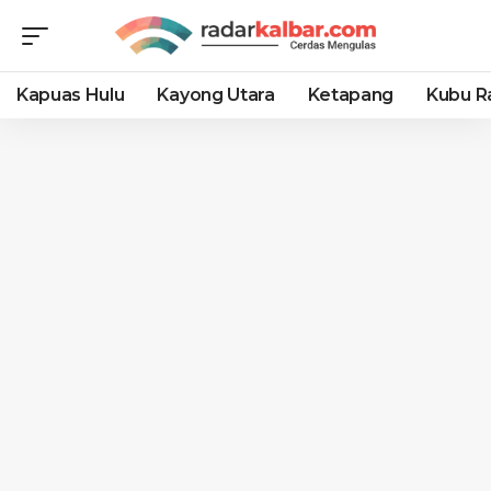
Kapuas Hulu
Kayong Utara
Ketapang
Kubu R