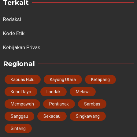
Terkait
Redaksi
Kode Etik
Kebijakan Privasi
Regional
Kapuas Hulu
Kayong Utara
Ketapang
Kubu Raya
Landak
Melawi
Mempawah
Pontianak
Sambas
Sanggau
Sekadau
Singkawang
Sintang