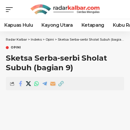
Kapuas Hulu
Kayong Utara
Ketapang
Kubu R
Radar Kalbar
>
Indeks
>
Opini
>
Sketsa Serba-serbi Sholat Subuh (bagian 9)
OPINI
Sketsa Serba-serbi Sholat
Subuh (bagian 9)