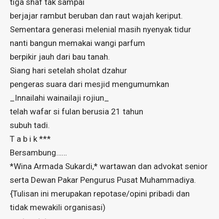
tiga shaf tak sampai
berjajar rambut beruban dan raut wajah keriput.
Sementara generasi melenial masih nyenyak tidur
nanti bangun memakai wangi parfum
berpikir jauh dari bau tanah.
Siang hari setelah sholat dzahur
pengeras suara dari mesjid mengumumkan
_Innailahi wainailaji rojiun_
telah wafar si fulan berusia 21 tahun
subuh tadi.
T a b i k ***
Bersambung……
*Wina Armada Sukardi,* wartawan dan advokat senior
serta Dewan Pakar Pengurus Pusat Muhammadiya.
{Tulisan ini merupakan repotase/opini pribadi dan
tidak mewakili organisasi)