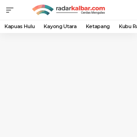
Kapuas Hulu
Kayong Utara
Ketapang
Kubu R