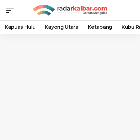
Kapuas Hulu
Kayong Utara
Ketapang
Kubu R