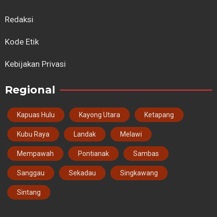
Redaksi
Kode Etik
Kebijakan Privasi
Regional
Kapuas Hulu
Kayong Utara
Ketapang
Kubu Raya
Landak
Melawi
Mempawah
Pontianak
Sambas
Sanggau
Sekadau
Singkawang
Sintang