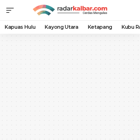
Kapuas Hulu
Kayong Utara
Ketapang
Kubu R