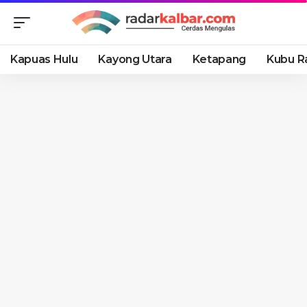
Kapuas Hulu
Kayong Utara
Ketapang
Kubu R