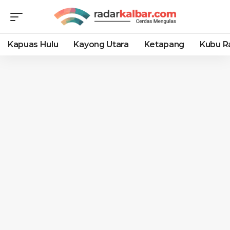
Kapuas Hulu
Kayong Utara
Ketapang
Kubu R