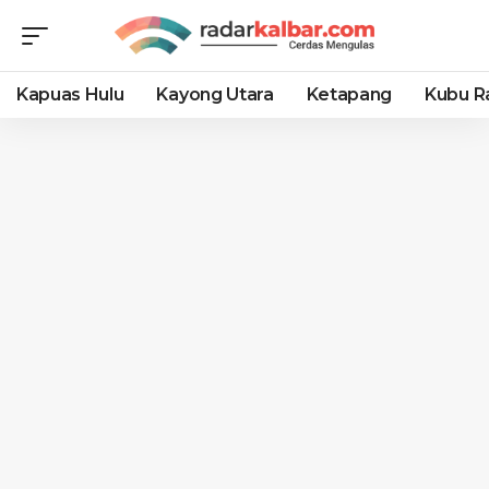
Kapuas Hulu
Kayong Utara
Ketapang
Kubu R