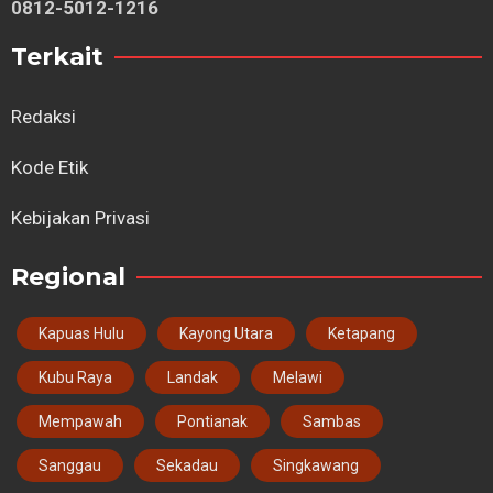
0812-5012-1216
Terkait
Redaksi
Kode Etik
Kebijakan Privasi
Regional
Kapuas Hulu
Kayong Utara
Ketapang
Kubu Raya
Landak
Melawi
Mempawah
Pontianak
Sambas
Sanggau
Sekadau
Singkawang