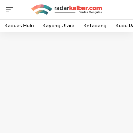
Kapuas Hulu
Kayong Utara
Ketapang
Kubu R