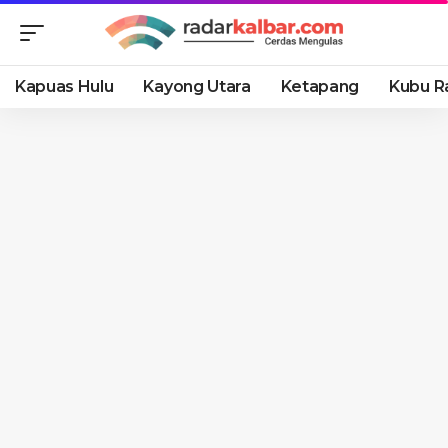
Kapuas Hulu
Kayong Utara
Ketapang
Kubu R