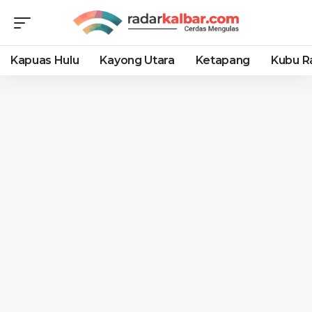
Kapuas Hulu
Kayong Utara
Ketapang
Kubu R