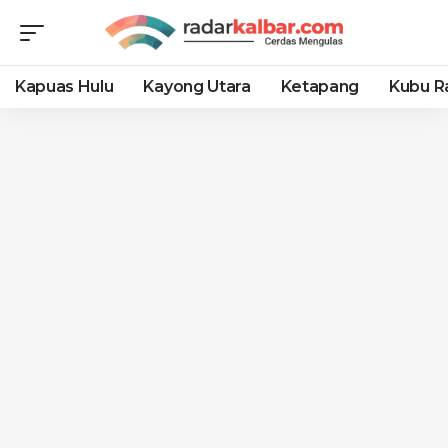
Kapuas Hulu
Kayong Utara
Ketapang
Kubu R