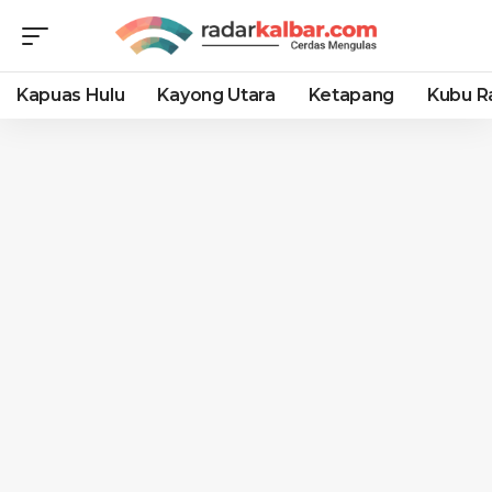
Kapuas Hulu
Kayong Utara
Ketapang
Kubu R