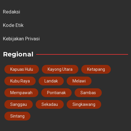
Redaksi
Kode Etik
Kebijakan Privasi
Regional
Kapuas Hulu
Kayong Utara
Ketapang
Kubu Raya
Landak
Melawi
Mempawah
Pontianak
Sambas
Sanggau
Sekadau
Singkawang
Sintang