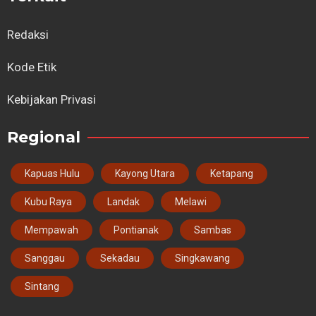
Redaksi
Kode Etik
Kebijakan Privasi
Regional
Kapuas Hulu
Kayong Utara
Ketapang
Kubu Raya
Landak
Melawi
Mempawah
Pontianak
Sambas
Sanggau
Sekadau
Singkawang
Sintang