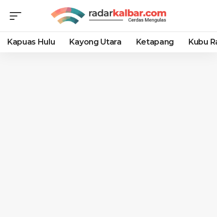
Kapuas Hulu
Kayong Utara
Ketapang
Kubu R