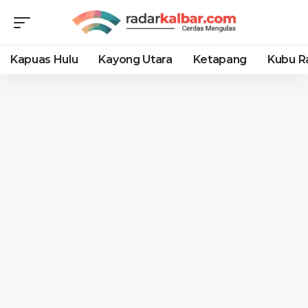
Kapuas Hulu
Kayong Utara
Ketapang
Kubu R