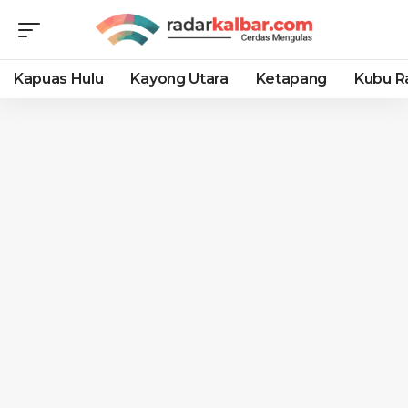
Kapuas Hulu
Kayong Utara
Ketapang
Kubu R