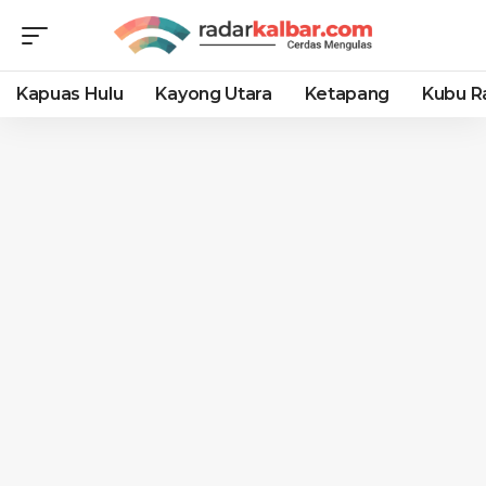
Kapuas Hulu
Kayong Utara
Ketapang
Kubu R