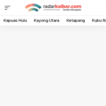
Kapuas Hulu
Kayong Utara
Ketapang
Kubu R