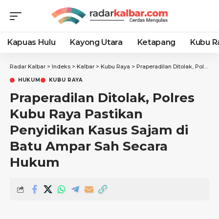
Kapuas Hulu
Kayong Utara
Ketapang
Kubu R
Radar Kalbar
>
Indeks
>
Kalbar
>
Kubu Raya
>
Praperadilan Ditolak, Polres Kubu Raya Pastikan Penyidikan Kasus Sajam di Batu Ampar Sah Secara Hukum
HUKUM
KUBU RAYA
Praperadilan Ditolak, Polres
Kubu Raya Pastikan
Penyidikan Kasus Sajam di
Batu Ampar Sah Secara
Hukum