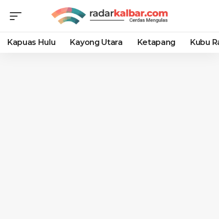
Kapuas Hulu
Kayong Utara
Ketapang
Kubu R