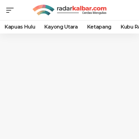
Kapuas Hulu
Kayong Utara
Ketapang
Kubu R