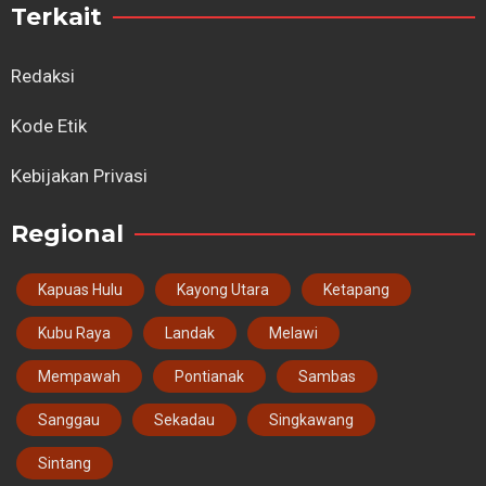
Terkait
Redaksi
Kode Etik
Kebijakan Privasi
Regional
Kapuas Hulu
Kayong Utara
Ketapang
Kubu Raya
Landak
Melawi
Mempawah
Pontianak
Sambas
Sanggau
Sekadau
Singkawang
Sintang