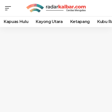
Kapuas Hulu
Kayong Utara
Ketapang
Kubu R