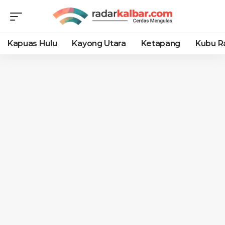
Kapuas Hulu
Kayong Utara
Ketapang
Kubu R