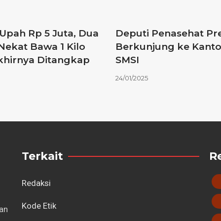
 Upah Rp 5 Juta, Dua
Deputi Penasehat Pr
Nekat Bawa 1 Kilo
Berkunjung ke Kanto
khirnya Ditangkap
SMSI
24/01/2025
Terkait
R
Redaksi
Kode Etik
tan