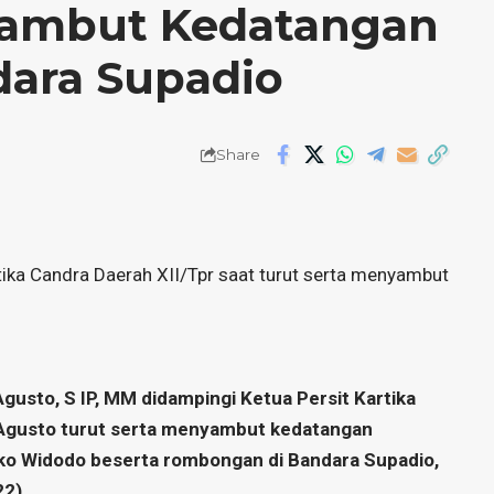
Sambut Kedatangan
dara Supadio
Share
tika Candra Daerah XII/Tpr saat turut serta menyambut
usto, S IP, MM didampingi Ketua Persit Kartika
n Agusto turut serta menyambut kedatangan
oko Widodo beserta rombongan di Bandara Supadio,
22).